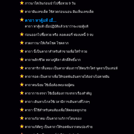
ภาวนาใส่เงินก่อนนำไปซื้อหวย 9 วัน
คาถาฝันเลขเด็ด ใช้สวดก่อนนอน ฝันเห็นเลขเด็ด
คาถา หาคู้แท้ เมื่...
คาถา หาคู้แท้ เมื่อปฏิบัติแล้วเขาว่าจะเจอคู้แท้
ก่อนออกไปซื้อหวย หรือ ลอตเตอรี่ ท่องบทนี้ 9 จบ
สวดภาวนาให้เกิดโชค โชคลาภ
คาถา นี้เป็นคาถาสำหรับค้าขายเพื่อให่ร่ำรวย
คาถาพลิกชีวิต หลวงปู่ศิลา ศักดิ์สิทธิ์มาก
คาถาสาริกาลิ้นทอง เป็นคาถาต้องการให้คนรักใคร่ พูดจาเป็นเสน่ห์
คาถารอด เป็นคาถาเพื่อให้รอดพ้นอันตรายได้อย่างไม่คาดฝัน
คาถาคนนิยม ใช้เมื่อต้องพบเจอผู้คน
คาถาการเจรจา ใช้เมื่อต้องการเจรจาเรื่องสำคัญ
คาถา เดินทางไกลใช้เวลามีการเดินทางที่ไกลๆ
คาถา นี้ใช้สำหรับคนท้องเพื่อให้คลอดลูกง่าย
คาถาแก้อาคม เป็นคาถาแก้การโดนของ
คาถาแก้ศัตรู เป็นคาถาให้รอดพ้นจากคนปองร้าย