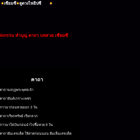
คาถา
คาถามงกุฎพระพุทธเจ้า
คาถายันต์เกราะเพชร
ภาวนาก่อนหวยออก 3 วัน
คาถาเรียกทรัพย์ เรียกลาภ
ภาวนาใส่เงินก่อนนำไปซื้อหวย 9 วัน
คาถาฝันเลขเด็ด ใช้สวดก่อนนอน ฝันเห็นเลขเด็ด