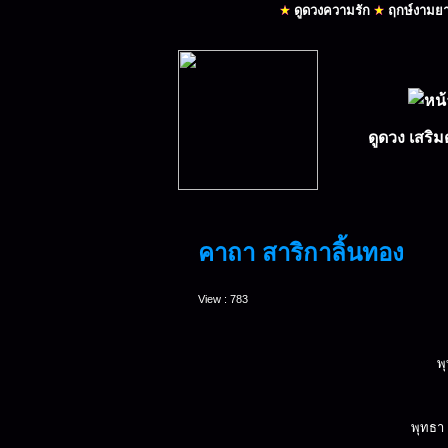
คาถา สาริกาลิ้นทอง
View : 783
พ
พุทธา