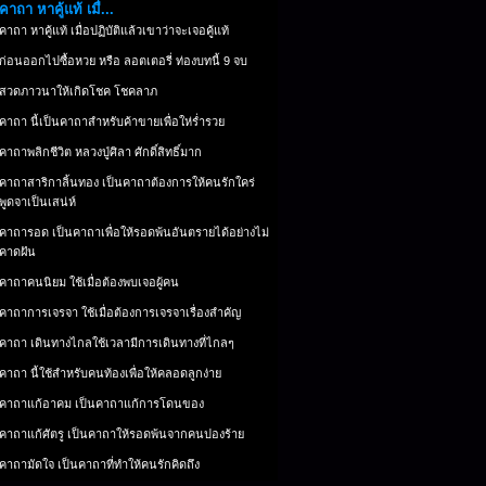
คาถา หาคู้แท้ เมื่...
คาถา หาคู้แท้ เมื่อปฏิบัติแล้วเขาว่าจะเจอคู้แท้
ก่อนออกไปซื้อหวย หรือ ลอตเตอรี่ ท่องบทนี้ 9 จบ
สวดภาวนาให้เกิดโชค โชคลาภ
คาถา นี้เป็นคาถาสำหรับค้าขายเพื่อให่ร่ำรวย
คาถาพลิกชีวิต หลวงปู่ศิลา ศักดิ์สิทธิ์มาก
คาถาสาริกาลิ้นทอง เป็นคาถาต้องการให้คนรักใคร่
พูดจาเป็นเสน่ห์
คาถารอด เป็นคาถาเพื่อให้รอดพ้นอันตรายได้อย่างไม่
คาดฝัน
คาถาคนนิยม ใช้เมื่อต้องพบเจอผู้คน
คาถาการเจรจา ใช้เมื่อต้องการเจรจาเรื่องสำคัญ
คาถา เดินทางไกลใช้เวลามีการเดินทางที่ไกลๆ
คาถา นี้ใช้สำหรับคนท้องเพื่อให้คลอดลูกง่าย
คาถาแก้อาคม เป็นคาถาแก้การโดนของ
คาถาแก้ศัตรู เป็นคาถาให้รอดพ้นจากคนปองร้าย
คาถามัดใจ เป็นคาถาที่ทำให้คนรักคิดถึง